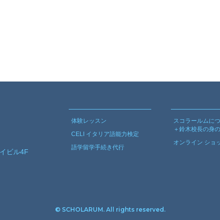
体験レッスン
スコラールムに
＋鈴木校長の身
CELI イタリア語能力検定
オンライン ショ
語学留学手続き代行
ライビル4F
© SCHOLARUM. All rights reserved.