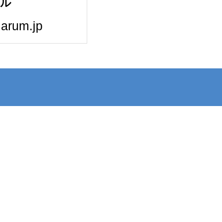
ール
arum.jp