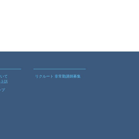
ついて
リクルート 非常勤講師募集
の上話
ップ